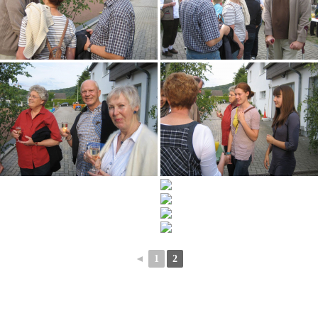
◄
1
2