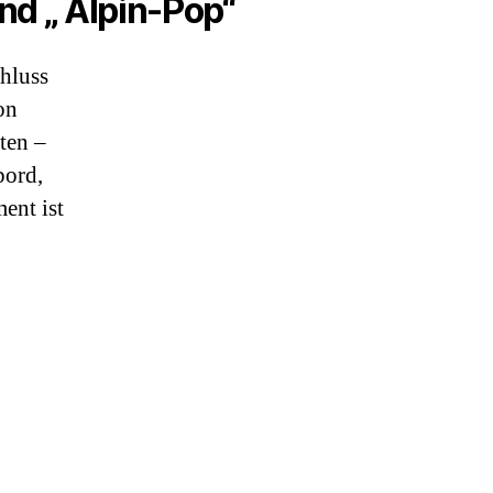
d „ Alpin-Pop“
hluss
on
ten –
bord,
ent ist