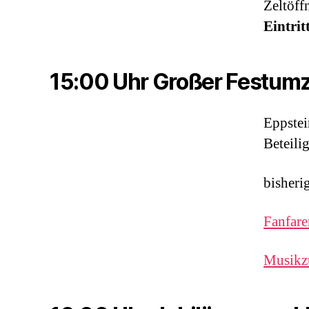
Zeltöff
Eintrit
15:00 Uhr Großer Festumz
Eppstei
Beteili
bisheri
Fanfare
Musikz