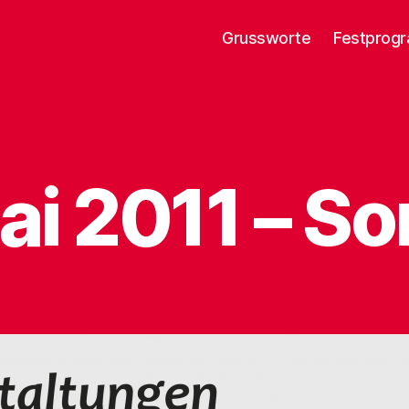
Grussworte
Festprog
ai 2011 – S