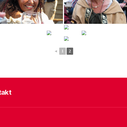
◄
1
2
takt